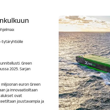
enkulkuun
ohjelmaa:
-tytäryhtiölle
nnitellusti. Green
uussa 2025. Sarjan
6 miljoonan euron Green
aan ja innovaatioiltaan
 alukset ovat
eetiltaan joustavampia ja