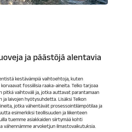
uoveja ja päästöjä alentavia
n entistä kestävämpiä vaihtoehtoja, kuten
korvaavat fossiilisia raaka-aineita. Telko tarjoaa
on pitkä vaihtoväli ja, jotka auttavat parantamaan
n ja laivojen hyötysuhdetta. Lisäksi Telkon
ineita, jotka vähentävät prosessointilämpötilaa ja
tta esimerkiksi teollisuuden ja liikenteen
isuilla tuemme asiakkaiden siirtymää kohti
ja vähennämme arvoketjun ilmastovaikutuksia.