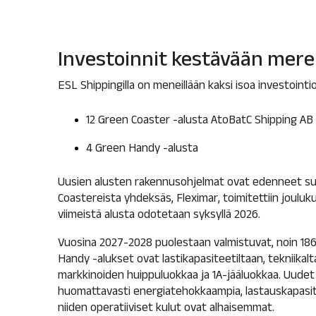
Investoinnit kestävään mer
ESL Shippingilla on meneillään kaksi isoa investointi
12 Green Coaster -alusta AtoBatC Shipping AB 
4 Green Handy -alusta
Uusien alusten rakennusohjelmat ovat edenneet suu
Coastereista yhdeksäs, Fleximar, toimitettiin jouluk
viimeistä alusta odotetaan syksyllä 2026.
Vuosina 2027-2028 puolestaan valmistuvat, noin 18
Handy -alukset ovat lastikapasiteetiltaan, tekniikalt
markkinoiden huippuluokkaa ja 1A-jääluokkaa. Uudet
huomattavasti energiatehokkaampia, lastauskapasit
niiden operatiiviset kulut ovat alhaisemmat.