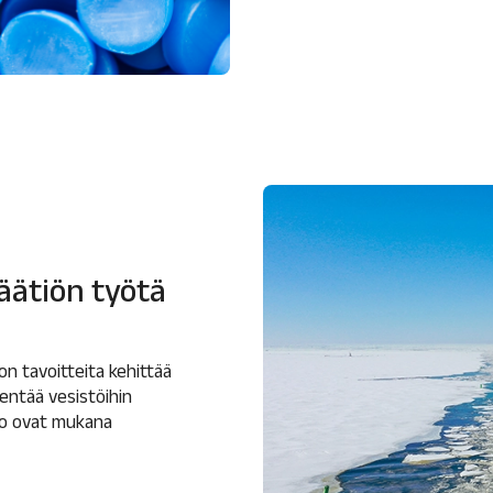
äätiön työtä
n tavoitteita kehittää
hentää vesistöihin
ko ovat mukana