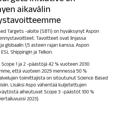
yen aikavälin
ystavoitteemme
sed Targets -aloite (SBTi) on hyväksynyt Aspon
ennystavoitteet. Tavoitteet ovat linjassa
ja globaalin 1,5 asteen rajan kanssa. Aspon
ESL Shippingin ja Telkon.
Scope 1 ja 2 -päästöjä 42 % vuoteen 2030
tämme, että vuoteen 2029 mennessä 50 %
alvelujen toimittajista on sitoutunut Science Based
isiin. Lisäksi Aspo vähentää kuljetettujen
n käytöstä aiheutuvat Scope 3 -päästöt 100 %
rtailuvuosi 2023).