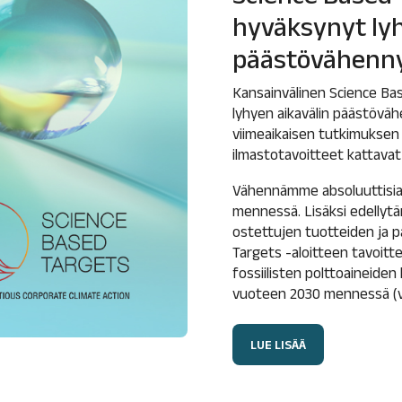
hyväksynyt lyh
päästövähenn
Kansainvälinen Science Ba
lyhyen aikavälin päästöväh
viimeaikaisen tutkimuksen 
ilmastotavoitteet kattavat 
Vähennämme absoluuttisia 
mennessä. Lisäksi edelly
ostettujen tuotteiden ja p
Targets -aloitteen tavoitte
fossiilisten polttoaineide
vuoteen 2030 mennessä (ve
LUE LISÄÄ