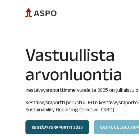
Siirry
sivun
sisältöön.
Aspo sijoituskohteena
Aspo
Toimitusjohtajan katsaus
Osa
Taloudelliset tavoitteet ja
Ana
Vastuullista
ohjeistus
Ko
Strategia
Va
Yritysostot ja -myynnit
arvonluontia
Vastuullinen sijoituskohde
Osak
Usein kysytyt kysymykset
Su
Kestävyysraporttimme vuodelta 2025 on julkaistu 
Jo
Taloudellista tietoa
Osi
Kestävyysraportti perustuu EU:n kestävyysraportoint
Tuloskeskus
Lip
Sustainability Reporting Directive, CSRD).
Avainluvut vuosittain
Rahoitusrakenne
Tunnuslukujen laskentakaavat
KESTÄVYYSRAPORTTI 2025
VASTUULLISUUSPO