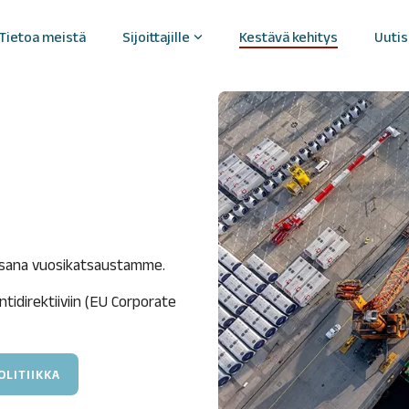
Tietoa meistä
Sijoittajille
Kestävä kehitys
Uutis
n osake
Hallinnointi
kekurssi
Yhtiökokous
lyytikot ja analyysiraportit
Hallitus
nsensusennusteet
Hallituksen valiokunnat
ltuutukset
Johtoryhmä
Liiketoimien hallinnointi
keenomistajat
Palkitseminen
Riskienhallinta ja sisäinen
urimmat osakkeenomistajat
valvonta
osana vuosikatsaustamme.
hdon osakkeenomistus
Tilintarkastus
nko
Nimitystoimikunta
idirektiiviin (EU Corporate
utusilmoitukset
Sisäpiirihallinto
Yhtiöjärjestys
Eettiset ohjeet
LITIIKKA