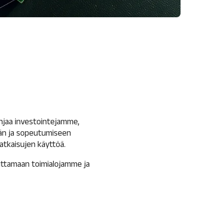
ohjaa investointejamme,
ään ja sopeutumiseen
ratkaisujen käyttöä.
uuttamaan toimialojamme ja