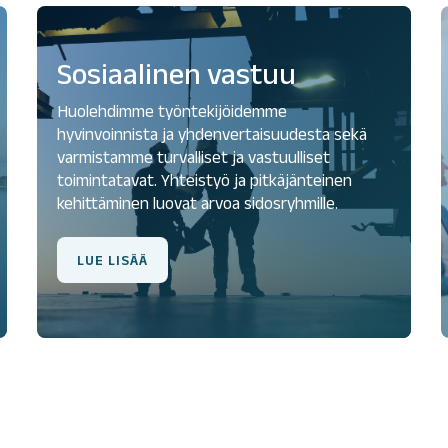
Sosiaalinen vastuu
Huolehdimme työntekijöidemme
hyvinvoinnista ja yhdenvertaisuudesta sekä
varmistamme turvalliset ja vastuulliset
toimintatavat. Yhteistyö ja pitkäjänteinen
kehittäminen luovat arvoa sidosryhmille.
LUE LISÄÄ