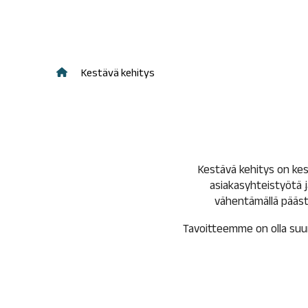
Kestävä kehitys
Kestävä kehitys on kes
asiakasyhteistyötä 
vähentämällä päästö
Tavoitteemme on olla suun