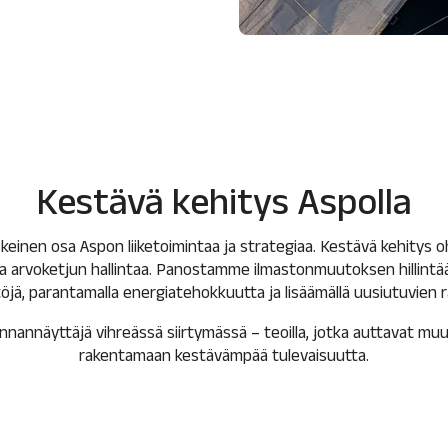
Kestävä kehitys Aspolla
keinen osa Aspon liiketoimintaa ja strategiaa. Kestävä kehitys 
ja arvoketjun hallintaa. Panostamme ilmastonmuutoksen hillint
jä, parantamalla energiatehokkuutta ja lisäämällä uusiutuvien 
nannäyttäjä vihreässä siirtymässä – teoilla, jotka auttavat m
rakentamaan kestävämpää tulevaisuutta.