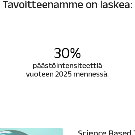
Tavoitteenamme on laskea:
30
%
päästöintensiteettiä
vuoteen 2025 mennessä.
Science Based T