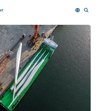
et
Raportit ja esitykset
Sijoittajakalenteri
Sijoittajasuhteet
Osittaisjakautuminen