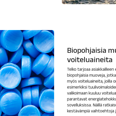
Biopohjaisia m
voiteluaineita
Telko tarjoaa asiakkaillee
biopohjaisia muoveja, jotka 
myös voiteluaineita, joilla 
esimerkiksi tuulivoimaloide
valikoimaan kuuluu voitelua
parantavat energiatehokkuu
sovelluksissa. Näillä ratka
kestävämpiä vaihtoehtoja 