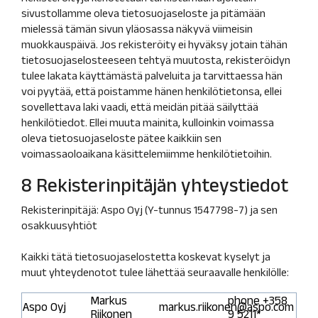
sivustollamme oleva tietosuojaseloste ja pitämään
mielessä tämän sivun yläosassa näkyvä viimeisin
muokkauspäivä. Jos rekisteröity ei hyväksy jotain tähän
tietosuojaselosteeseen tehtyä muutosta, rekisteröidyn
tulee lakata käyttämästä palveluita ja tarvittaessa hän
voi pyytää, että poistamme hänen henkilötietonsa, ellei
sovellettava laki vaadi, että meidän pitää säilyttää
henkilötiedot. Ellei muuta mainita, kulloinkin voimassa
oleva tietosuojaseloste pätee kaikkiin sen
voimassaoloaikana käsittelemiimme henkilötietoihin.
8 Rekisterinpitäjän yhteystiedot
Rekisterinpitäjä: Aspo Oyj (Y-tunnus 1547798-7) ja sen
osakkuusyhtiöt
Kaikki tätä tietosuojaselostetta koskevat kyselyt ja
muut yhteydenotot tulee lähettää seuraavalle henkilölle:
Markus
phone +358
Aspo Oyj
markus.riikonen@aspo.com
Riikonen
9 5211*