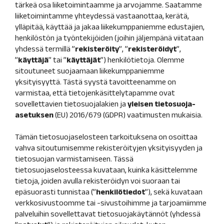
Liputusilmoitukset
tärkeä osa liiketoimintaamme ja arvojamme. Saatamme
kysymykset
Nimitystoimikunta
liiketoimintamme yhteydessä vastaanottaa, kerätä,
Taloudellista tietoa
Sisäpiirihallinto
ylläpitää, käyttää ja jakaa liikekumppaniemme edustajien,
henkilöstön ja työntekijöiden (joihin jäljempänä viitataan
Tuloskeskus
Yhtiöjärjestys
yhdessä termillä ”
rekisteröity
”, ”
rekisteröidyt
”,
Avainluvut
Eettiset
”
käyttäjä
” tai ”
käyttäjät
”) henkilötietoja. Olemme
vuosittain
ohjeet
sitoutuneet suojaamaan liikekumppaniemme
yksityisyyttä. Tästä syystä tavoitteenamme on
Rahoitusrakenne
varmistaa, että tietojenkäsittelytapamme ovat
Tunnuslukujen
sovellettavien tietosuojalakien ja
yleisen tietosuoja-
laskentakaavat
asetuksen
(EU) 2016/679 (GDPR) vaatimusten mukaisia.
Tämän tietosuojaselosteen tarkoituksena on osoittaa
vahva sitoutumisemme rekisteröityjen yksityisyyden ja
tietosuojan varmistamiseen. Tässä
tietosuojaselosteessa kuvataan, kuinka käsittelemme
tietoja, joiden avulla rekisteröidyn voi suoraan tai
epäsuorasti tunnistaa (”
henkilötiedot
”), sekä kuvataan
verkkosivustoomme tai -sivustoihimme ja tarjoamiimme
palveluihin sovellettavat tietosuojakäytännöt (yhdessä