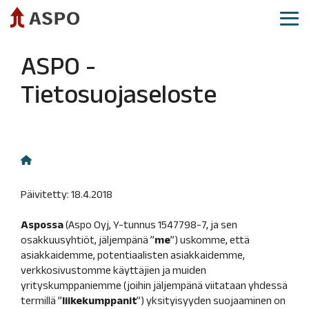
Siirry
sivun
Tog
sisältöön.
Me
Aspo sijoituskohteena
Aspon osake
Hallinnointi
Raportit ja esitykset
ASPO -
Toimitusjohtajan
Osakekurssi
Yhtiökokous
Sijoittajakalenteri
Tietosuojaseloste
katsaus
Analyytikot
Hallitus
Sijoittajasuhteet
Taloudelliset
ja
Hallituksen
tavoitteet
analyysiraportit
Osittaisjakautuminen
valiokunnat
ja
Konsensusennusteet
Johtoryhmä
ohjeistus
Valtuutukset
Liiketoimien
Strategia
hallinnointi
Osakkeenomistajat
Päivitetty: 18.4.2018
Yritysostot
Palkitseminen
ja -
Suurimmat
Aspossa
(Aspo Oyj, Y-tunnus 1547798-7, ja sen
myynnit
osakkeenomistajat
Riskienhallinta
osakkuusyhtiöt, jäljempänä ”
me
”) uskomme, että
ja
Vastuullinen
Johdon
asiakkaidemme, potentiaalisten asiakkaidemme,
sisäinen
sijoituskohde
osakkeenomistus
verkkosivustomme käyttäjien ja muiden
valvonta
yrityskumppaniemme (joihin jäljempänä viitataan yhdessä
Usein
Osinko
termillä ”
liikekumppanit
”) yksityisyyden suojaaminen on
Tilintarkastus
kysytyt