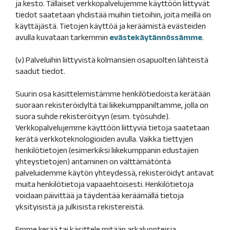
ja kesto. Tällaiset verkkopalvelujemme käyttöön liittyvät
tiedot saatetaan yhdistää muihin tietoihin, joita meillä on
käyttäjästä. Tietojen käyttöä ja keräämistä evästeiden
avulla kuvataan tarkemmin
evästekäytännössämme
.
(v) Palveluihin liittyvistä kolmansien osapuolten lähteistä
saadut tiedot.
Suurin osa käsittelemistämme henkilötiedoista kerätään
suoraan rekisteröidyltä tai liikekumppaniltamme, jolla on
suora suhde rekisteröityyn (esim. työsuhde).
Verkkopalvelujemme käyttöön liittyviä tietoja saatetaan
kerätä verkkoteknologioiden avulla. Vaikka tiettyjen
henkilötietojen (esimerkiksi liikekumppanin edustajien
yhteystietojen) antaminen on välttämätöntä
palveluidemme käytön yhteydessä, rekisteröidyt antavat
muita henkilötietoja vapaaehtoisesti. Henkilötietoja
voidaan päivittää ja täydentää keräämällä tietoja
yksityisistä ja julkisista rekistereistä.
Emme kerää tai käsittele mitään arkaluonteisia