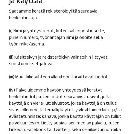
ja käyttää
Saatamme kerätä rekisteröidyiltä seuraavia
henkilötietoja:
(i) Nimi ja yhteystiedot, kuten sähköpostiosoite,
puhelinnumero, työnantajan nimi ja osoite sekä
työnimike/asema.
(ii) Käsittelyyn ja rekisteröidyn valintoihin liittyvät
suostumukset ja luvat.
(iii) Muut liikesuhteen ylläpitoon tarvittavat tiedot.
(iv) Palveluidemme käytön yhteydessä kerätyt
henkilötiedot, kuten tiedot seuraavista: sivut, joilla
käyttäjä on vieraillut; sivustot, joilta käyttäjä on tullut
sivustollemme; laitemalli; käytetty yksittäinen laite ja/tai
evästetunniste; kanava, jonka kautta käyttäjän on tullut
palveluun (esim. tietty sosiaalisen median palvelu, kuten
LinkedIn, Facebook tai Twitter); sekä selailuistunnon aika