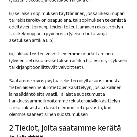
(ii) sellaisen sopimuksen täyttäminen, jossa liikekumppani
tai rekisteröity on osapuolena, tai sopimuksen tekemistä
edeltävien toimenpiteiden toteuttaminen rekisteröidyn
tai liikekumppanin pyynnöstä (yleisen tietosuoja-
asetuksen artikla 6 b)
(iii) lakisääteisten velvoitteidemme noudattaminen
(yleisen tietosuoja-asetuksen artikla 6 c, esim. yritykseen
tai kirjanpitoon liittyvät velvoitteet).
Saatamme myös pyytää rekisteröidyltä suostumusta
tietynlaiseen henkilötietojen käsittelyyn, jos paikallinen
lainsäädäntö sitä vaatii. Tällaista suostumusta
hankkiessamme ilmoitamme rekisteröidylle käsittelyn
tarkoituksesta ja käsittelemme tietoja vasta, kun
olemme saaneet siihen suostumuksen.
2 Tiedot, joita saatamme kerätä