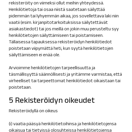
rekisteröity on viimeksi ollut meihin yhteydessä.
Henkilötietoja tai osaa niistä saatetaan säilyttää
pidemmän tai lyhyemmän aikaa, jos sovellettava laki niin
vaatii (esim. kirjanpitotarkoituksissa säilytettävät
asiakastiedot) tai jos meillä on jokin muu perusteltu syy
henkilötietojen säilyttämiseen tai poistamiseen.
Tällaisessa tapauksessa rekisteröidyn henkilötiedot
poistetaan viipymättä heti, kun syytä henkilötietojen
säilyttämiseen ei enää ole.
Arvioimme henkilötietojen tarpeellisuutta ja
täsmällisyyttä säännöllisesti ja yritämme varmistaa, että
virheelliset tai tarpeettomat henkilötiedot oikaistaan tai
poistetaan.
5 Rekisteröidyn oikeudet
Rekisteröidyllä on oikeus
(i) vaatia pääsyä henkilötietoihinsa ja henkilötietojensa
oikaisua tai tietyissä olosuhteissa henkilötietojensa