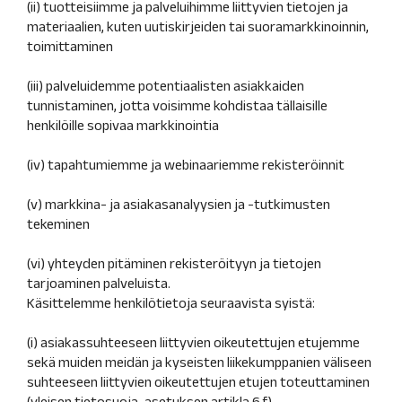
(ii) tuotteisiimme ja palveluihimme liittyvien tietojen ja
materiaalien, kuten uutiskirjeiden tai suoramarkkinoinnin,
toimittaminen
(iii) palveluidemme potentiaalisten asiakkaiden
tunnistaminen, jotta voisimme kohdistaa tällaisille
henkilöille sopivaa markkinointia
(iv) tapahtumiemme ja webinaariemme rekisteröinnit
(v) markkina- ja asiakasanalyysien ja -tutkimusten
tekeminen
(vi) yhteyden pitäminen rekisteröityyn ja tietojen
tarjoaminen palveluista.
Käsittelemme henkilötietoja seuraavista syistä:
(i) asiakassuhteeseen liittyvien oikeutettujen etujemme
sekä muiden meidän ja kyseisten liikekumppanien väliseen
suhteeseen liittyvien oikeutettujen etujen toteuttaminen
(yleisen tietosuoja-asetuksen artikla 6 f)