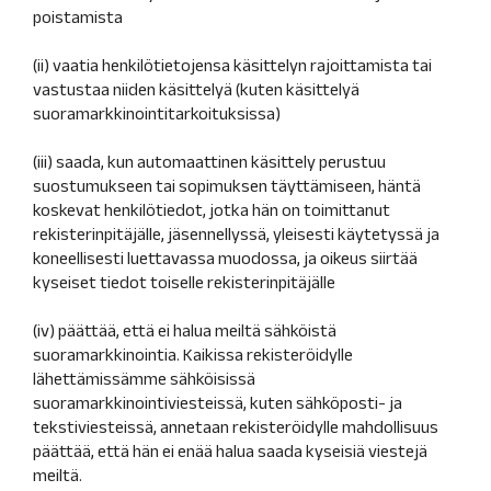
poistamista
(ii) vaatia henkilötietojensa käsittelyn rajoittamista tai
vastustaa niiden käsittelyä (kuten käsittelyä
suoramarkkinointitarkoituksissa)
(iii) saada, kun automaattinen käsittely perustuu
suostumukseen tai sopimuksen täyttämiseen, häntä
koskevat henkilötiedot, jotka hän on toimittanut
rekisterinpitäjälle, jäsennellyssä, yleisesti käytetyssä ja
koneellisesti luettavassa muodossa, ja oikeus siirtää
kyseiset tiedot toiselle rekisterinpitäjälle
(iv) päättää, että ei halua meiltä sähköistä
suoramarkkinointia. Kaikissa rekisteröidylle
lähettämissämme sähköisissä
suoramarkkinointiviesteissä, kuten sähköposti- ja
tekstiviesteissä, annetaan rekisteröidylle mahdollisuus
päättää, että hän ei enää halua saada kyseisiä viestejä
meiltä.