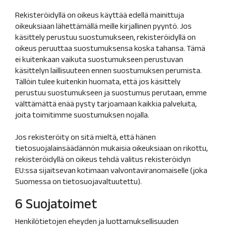
Rekisteröidyllä on oikeus käyttää edellä mainittuja
oikeuksiaan lähettämällä meille kirjallinen pyyntö. Jos
käsittely perustuu suostumukseen, rekisteröidyllä on
oikeus peruuttaa suostumuksensa koska tahansa. Tämä
ei kuitenkaan vaikuta suostumukseen perustuvan
käsittelyn laillisuuteen ennen suostumuksen perumista.
Tällöin tulee kuitenkin huomata, että jos käsittely
perustuu suostumukseen ja suostumus perutaan, emme
välttämättä enää pysty tarjoamaan kaikkia palveluita,
joita toimitimme suostumuksen nojalla.
Jos rekisteröity on sitä mieltä, että hänen
tietosuojalainsäädännön mukaisia oikeuksiaan on rikottu,
rekisteröidyllä on oikeus tehdä valitus rekisteröidyn
EU:ssa sijaitsevan kotimaan valvontaviranomaiselle (joka
Suomessa on tietosuojavaltuutettu).
6 Suojatoimet
Henkilötietojen eheyden ja luottamuksellisuuden