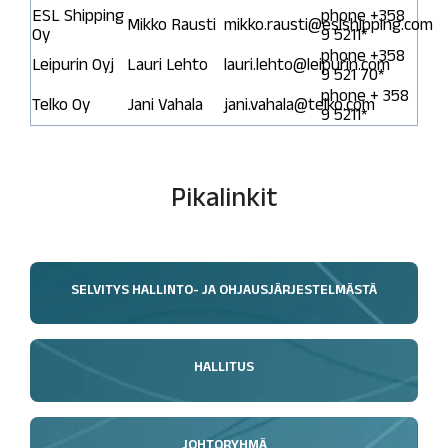
ESL Shipping
phone +358
Mikko Rausti
mikko.rausti@eslshipping.com
Oy
9 5211*
phone +358
Leipurin Oyj
Lauri Lehto
lauri.lehto@leipurin.com
9 521 70*
phone + 358
Telko Oy
Jani Vahala
jani.vahala@telko.com
9 5211*
Pikalinkit
SELVITYS HALLINTO- JA OHJAUSJÄRJESTELMÄSTÄ
HALLITUS
JOHTORYHMÄ