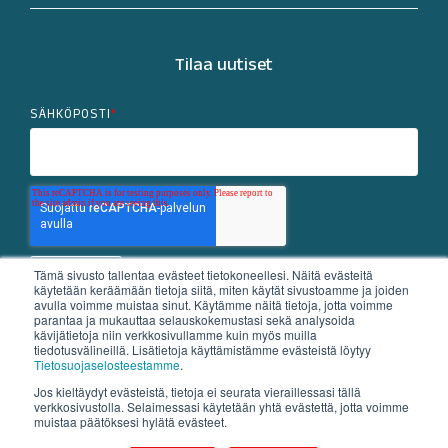
Tilaa uutiset
SÄHKÖPOSTI
*
Tämä sivusto tallentaa evästeet tietokoneellesi. Näitä evästeitä
käytetään keräämään tietoja siitä, miten käytät sivustoamme ja joiden
avulla voimme muistaa sinut. Käytämme näitä tietoja, jotta voimme
parantaa ja mukauttaa selauskokemustasi sekä analysoida
kävijätietoja niin verkkosivullamme kuin myös muilla
X
Linkedin
tiedotusvälineillä. Lisätietoja käyttämistämme evästeistä löytyy
Tietosuojaselosteestamme
.
Jos kieltäydyt evästeistä, tietoja ei seurata vieraillessasi tällä
verkkosivustolla. Selaimessasi käytetään yhtä evästettä, jotta voimme
Tietosuojaseloste
Evästekäytäntö
muistaa päätöksesi hylätä evästeet.
© 2026 Aspo Plc