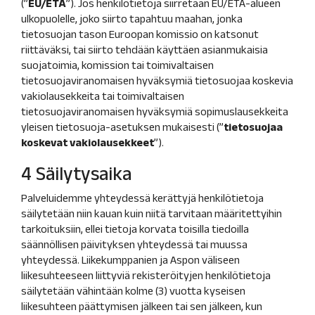
(”
EU/ETA
”). Jos henkilötietoja siirretään EU/ETA-alueen
ulkopuolelle, joko siirto tapahtuu maahan, jonka
tietosuojan tason Euroopan komissio on katsonut
riittäväksi, tai siirto tehdään käyttäen asianmukaisia
suojatoimia, komission tai toimivaltaisen
tietosuojaviranomaisen hyväksymiä tietosuojaa koskevia
vakiolausekkeita tai toimivaltaisen
tietosuojaviranomaisen hyväksymiä sopimuslausekkeita
yleisen tietosuoja-asetuksen mukaisesti (”
tietosuojaa
koskevat vakiolausekkeet
”).
4 Säilytysaika
Palveluidemme yhteydessä kerättyjä henkilötietoja
säilytetään niin kauan kuin niitä tarvitaan määritettyihin
tarkoituksiin, ellei tietoja korvata toisilla tiedoilla
säännöllisen päivityksen yhteydessä tai muussa
yhteydessä. Liikekumppanien ja Aspon väliseen
liikesuhteeseen liittyviä rekisteröityjen henkilötietoja
säilytetään vähintään kolme (3) vuotta kyseisen
liikesuhteen päättymisen jälkeen tai sen jälkeen, kun