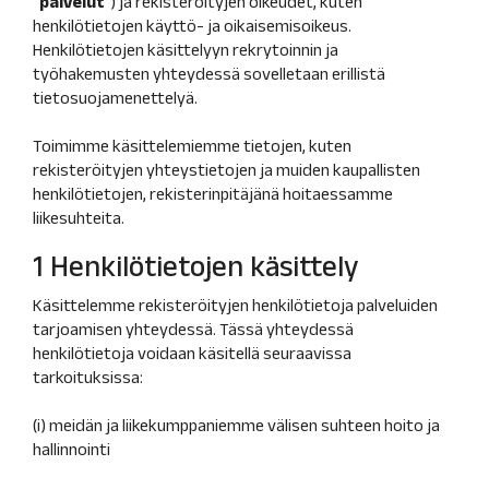
”
palvelut
”) ja rekisteröityjen oikeudet, kuten
henkilötietojen käyttö- ja oikaisemisoikeus.
Henkilötietojen käsittelyyn rekrytoinnin ja
työhakemusten yhteydessä sovelletaan erillistä
tietosuojamenettelyä.
Toimimme käsittelemiemme tietojen, kuten
rekisteröityjen yhteystietojen ja muiden kaupallisten
henkilötietojen, rekisterinpitäjänä hoitaessamme
liikesuhteita.
1 Henkilötietojen käsittely
Käsittelemme rekisteröityjen henkilötietoja palveluiden
tarjoamisen yhteydessä. Tässä yhteydessä
henkilötietoja voidaan käsitellä seuraavissa
tarkoituksissa:
(i) meidän ja liikekumppaniemme välisen suhteen hoito ja
hallinnointi