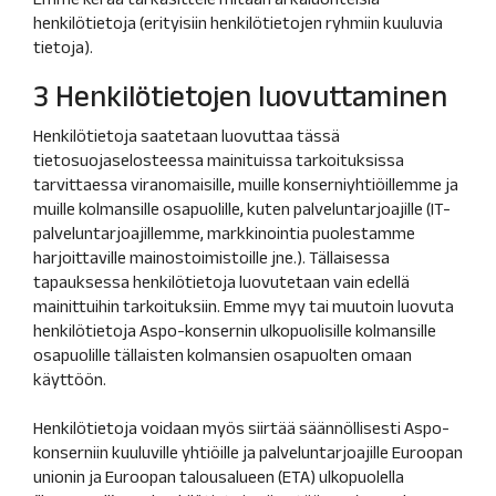
henkilötietoja (erityisiin henkilötietojen ryhmiin kuuluvia
tietoja).
3 Henkilötietojen luovuttaminen
Henkilötietoja saatetaan luovuttaa tässä
tietosuojaselosteessa mainituissa tarkoituksissa
tarvittaessa viranomaisille, muille konserniyhtiöillemme ja
muille kolmansille osapuolille, kuten palveluntarjoajille (IT-
palveluntarjoajillemme, markkinointia puolestamme
harjoittaville mainostoimistoille jne.). Tällaisessa
tapauksessa henkilötietoja luovutetaan vain edellä
mainittuihin tarkoituksiin. Emme myy tai muutoin luovuta
henkilötietoja Aspo-konsernin ulkopuolisille kolmansille
osapuolille tällaisten kolmansien osapuolten omaan
käyttöön.
Henkilötietoja voidaan myös siirtää säännöllisesti Aspo-
konserniin kuuluville yhtiöille ja palveluntarjoajille Euroopan
unionin ja Euroopan talousalueen (ETA) ulkopuolella