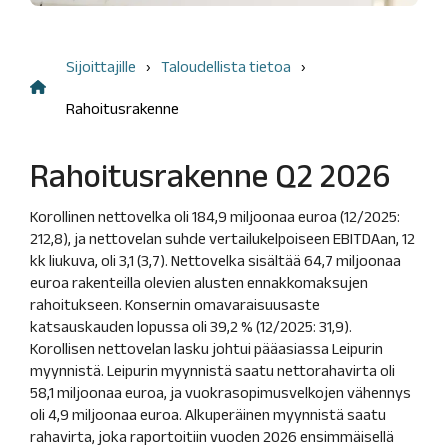
Liputusilmoitukset
kysymykset
Nimitystoimikunta
Taloudellista tietoa
Sisäpiirihallinto
Sijoittajille
Taloudellista tietoa
Tuloskeskus
Yhtiöjärjestys
Rahoitusrakenne
Avainluvut
Eettiset
vuosittain
ohjeet
Rahoitusrakenne Q2 2026
Rahoitusrakenne
Tunnuslukujen
Korollinen nettovelka oli 184,9 miljoonaa euroa (12/2025:
laskentakaavat
212,8), ja nettovelan suhde vertailukelpoiseen EBITDAan, 12
kk liukuva, oli 3,1 (3,7). Nettovelka sisältää 64,7 miljoonaa
euroa rakenteilla olevien alusten ennakkomaksujen
rahoitukseen. Konsernin omavaraisuusaste
katsauskauden lopussa oli 39,2 % (12/2025: 31,9).
Korollisen nettovelan lasku johtui pääasiassa Leipurin
myynnistä. Leipurin myynnistä saatu nettorahavirta oli
58,1 miljoonaa euroa, ja vuokrasopimusvelkojen vähennys
oli 4,9 miljoonaa euroa. Alkuperäinen myynnistä saatu
rahavirta, joka raportoitiin vuoden 2026 ensimmäisellä