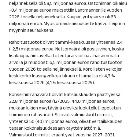
neljänneksellä oli 58,5 miljoonaa euroa. Ostohinnan oikaisu
-0,4 miljoonaa euroa maksettiin Lantmännenille vuoden
2026 toisella neljänneksellä. Kaupan yritysarvo oli 63
miljoonaa euroa. Myös omavaraisuusaste kasvoi Leipurin
myynnin seurauksena.
Rahoitustuotot olivat tammi–kesäkuussa yhteensä 2,4
(-2,5) miljoonaa euroa. Nettomäärä oli positiivinen, koska
lisäkauppahintavelka toteutui arvioitua alhaisemmalla
arvolla ja muodosti 6,5 miljoonan euron rahoitustuoton
vuoden 2026 toisella neljänneksellä. Korollisten velkojen
keskikorko leasingvelkoja lukuun ottamatta oli 4,3 %
kesäkuussa 2026 (4,1 % kesäkuussa 2025).
Konsernin rahavarat olivat katsauskauden päättyessä
22,8 miljoonaa euroa (12/2025: 44,0 miljoonaa euroa,
mukaan lukien myytävänä oleviksi luokitellut lopetetun
toiminnon rahavarat). Sitovat valmiusluottolimiitit,
yhteensä 50 (40) miljoonaa euroa, olivat vertailukauden
tapaan kokonaisuudessaan käyttämättömiä.
Valmiusluottolimiitit erääntyvät vuosina 2027–2031.