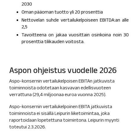
2030
Oman pääoman tuotto yli 20 prosenttia
Nettovelan suhde vertailukelpoiseen EBITDA:an alle
2,5
Tavoitteena on jakaa vuosittain osinkoina noin 30
prosenttia tilikauden voitosta.
Aspon ohjeistus vuodelle 2026
Aspo-konsernin vertailukelpoisen EBITAn jatkuvista
toiminnoista odotetaan kasvavan edellisvuoteen
verrattuna (29,4 miljoonaa euroa vuonna 2025).
Aspo-konsernin vertailukelpoinen EBITA jatkuvista
toiminnoista ei sisällä Leipurin liiketoimintaa, joka
raportoidaan lopetettuna toimintona. Leipurin myynti
toteutui 2.3.2026.