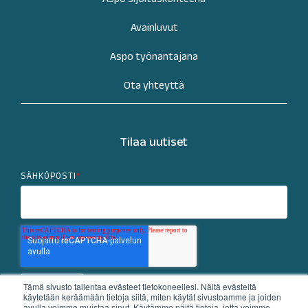
Avainluvut
Aspo työnantajana
Ota yhteyttä
Tilaa uutiset
SÄHKÖPOSTI
*
Tämä sivusto tallentaa evästeet tietokoneellesi. Näitä evästeitä
käytetään keräämään tietoja siitä, miten käytät sivustoamme ja joiden
avulla voimme muistaa sinut. Käytämme näitä tietoja, jotta voimme