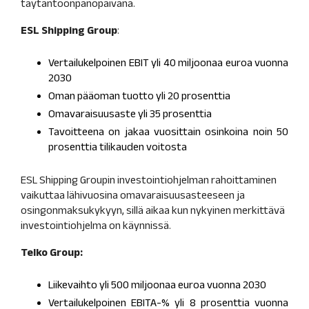
täytäntöönpanopäivänä.
ESL Shipping Group
:
Vertailukelpoinen EBIT yli 40 miljoonaa euroa vuonna
2030
Oman pääoman tuotto yli 20 prosenttia
Omavaraisuusaste yli 35 prosenttia
Tavoitteena on jakaa vuosittain osinkoina noin 50
prosenttia tilikauden voitosta
ESL Shipping Groupin investointiohjelman rahoittaminen
vaikuttaa lähivuosina omavaraisuusasteeseen ja
osingonmaksukykyyn, sillä aikaa kun nykyinen merkittävä
investointiohjelma on käynnissä.
Telko Group:
Liikevaihto yli 500 miljoonaa euroa vuonna 2030
Vertailukelpoinen EBITA-% yli 8 prosenttia vuonna