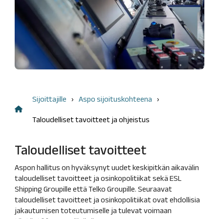
Liputusilmoitukset
kysymykset
Nimitystoimikunta
Taloudellista tietoa
Sisäpiirihallinto
Tuloskeskus
Yhtiöjärjestys
Avainluvut
Eettiset
vuosittain
ohjeet
Rahoitusrakenne
Tunnuslukujen
Sijoittajille
Aspo sijoituskohteena
laskentakaavat
Taloudelliset tavoitteet ja ohjeistus
Taloudelliset tavoitteet
Aspon hallitus on hyväksynyt uudet keskipitkän aikavälin
taloudelliset tavoitteet ja osinkopolitiikat sekä ESL
Shipping Groupille että Telko Groupille. Seuraavat
taloudelliset tavoitteet ja osinkopolitiikat ovat ehdollisia
jakautumisen toteutumiselle ja tulevat voimaan