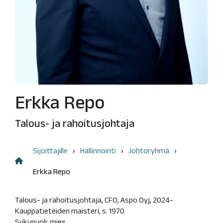
Liputusilmoitukset
kysymykset
Nimitystoimikunta
Taloudellista tietoa
Sisäpiirihallinto
Tuloskeskus
Yhtiöjärjestys
Avainluvut
Eettiset
vuosittain
ohjeet
Rahoitusrakenne
Erkka Repo
Tunnuslukujen
laskentakaavat
Talous- ja rahoitusjohtaja
Sijoittajille
Hallinnointi
Johtoryhmä
Erkka Repo
Talous- ja rahoitusjohtaja, CFO, Aspo Oyj, 2024-
Kauppatieteiden maisteri, s. 1970
Sukupuoli: mies